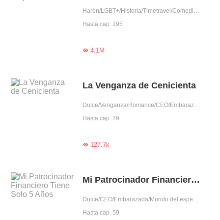
Harén/LGBT+/Historia/Timetravel/Comedia/Príncipe
Hasta cap. 195
4.1M

La Venganza de Cenicienta
Dulce/Venganza/Romance/CEO/Embarazada/Predestinado/Amor tras matrimonio
Hasta cap. 79
127.7k

Mi Patrocinador Financiero Tiene Solo 5 Años
Dulce/CEO/Embarazada/Mundo del espectáculo/Pérdida de memoria/Aventura de una noche
Hasta cap. 59