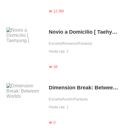
12.9M

Novio a Domicilio [ Taehyung ]
Escuela/Romance/Fantasía
Hasta cap. 2
48

Dimension Break: Between Worlds
Escuela/Acción/Fantasía
Hasta cap. 1
0
