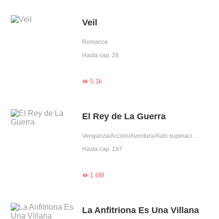
Veil
Romance
Hasta cap. 28
5.1k

El Rey de La Guerra
Venganza/Acción/Aventura/Auto superación/Líder
Hasta cap. 197
1.6M

La Anfitriona Es Una Villana