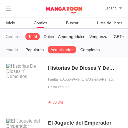

Español

Inicio
Cómics
Buscar
Lista de libros
Géneros
Total
Dulce
Amor agridulce
Venganza
LGBT+
estado
Populares
Actualizados
Completas
Historias De Dioses Y Demonios
Fantasía/Acción/Aventura/Sistema/Renacimiento/Uno VS Varios/Auto superación/Alma coexistente
Hasta cap. 963
50.8M

El Juguete del Emperador