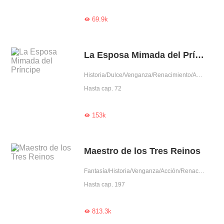
69.9k

La Esposa Mimada del Príncipe
Historia/Dulce/Venganza/Renacimiento/Amor tras matrimonio/Príncipe
Hasta cap. 72
153k

Maestro de los Tres Reinos
Fantasía/Historia/Venganza/Acción/Renacimiento/Auto superación
Hasta cap. 197
813.3k
