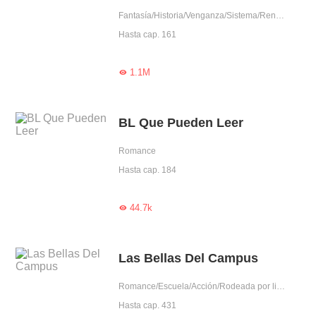
Fantasía/Historia/Venganza/Sistema/Renacimiento/Juego de time travel
Hasta cap. 161
1.1M

BL Que Pueden Leer
Romance
Hasta cap. 184
44.7k

Las Bellas Del Campus
Romance/Escuela/Acción/Rodeada por lindos/Otaku/Harén/Lindo escolar
Hasta cap. 431