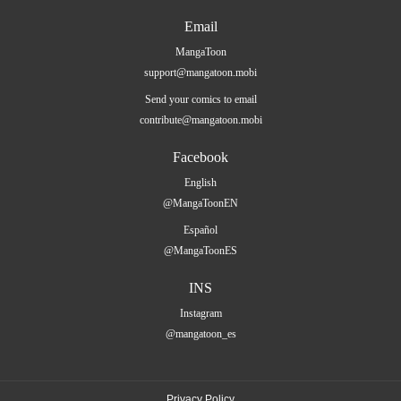
Email
MangaToon
support@mangatoon.mobi
Send your comics to email
contribute@mangatoon.mobi
Facebook
English
@MangaToonEN
Español
@MangaToonES
INS
Instagram
@mangatoon_es
Privacy Policy