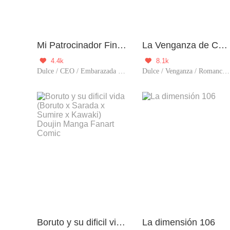
Mi Patrocinador Financiero Tiene Solo 5 Años
La Venganza de Cenicienta
4.4k
8.1k


Dulce / CEO / Embarazada / Mundo del espectáculo / Pérdida de memoria / Aventura de una noche
Dulce / Venganza / Romance / CEO / Embarazada / Predestinado / Amor tras matrimonio
Boruto y su dificil vida (Boruto x Sarada x Sumire x Kawaki) Doujin Manga Fanart Comic
La dimensión 106