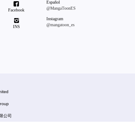
Español

@MangaToonES
Facebook
Instagram

@mangatoon_es
INS
ited
roup
有限公司