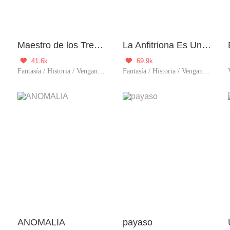
Maestro de los Tres Reinos
La Anfitriona Es Una Villana
41.6k
69.9k


Fantasía / Historia / Venganza / Acción / Renacimiento / Auto superació
Fantasía / Historia / Venganza / Sistema / Renacimiento / Juego de time travel
ANOMALIA
payaso