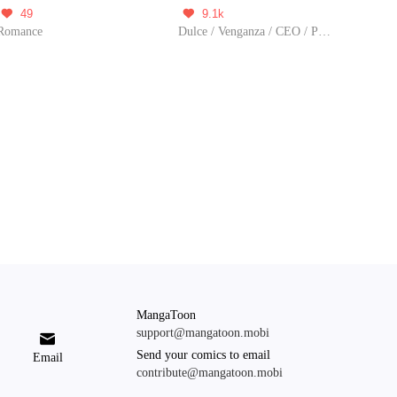
49
9.1k


Romance
Dulce / Venganza / CEO / Predestinado / Renacimiento / Traició
MangaToon
support@mangatoon.mobi

Send your comics to email
Email
contribute@mangatoon.mobi