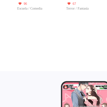
96
67


Escuela / Comedia
Terror / Fantasía