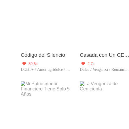
Código del Silencio
Casada con Un CEO en Estado Vegetat
39.5k
2.7k


LGBT+ / Amor agridulce / Venganza / Romance / Cría Tu Amor / Predestinado / Auto superació
Dulce / Venganza / Romance / CEO / Renacimiento / Sustituta