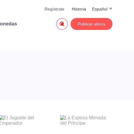
Regístrate
Historia
Español


monedas
Publicar ahora