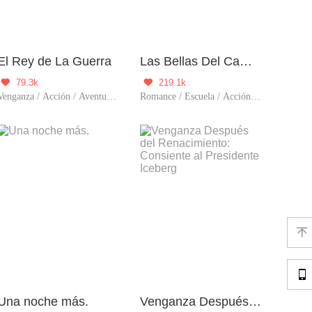
El Rey de La Guerra
Las Bellas Del Campus
79.3k
219.1k


Venganza / Acción / Aventura / Auto superación / Líder
Romance / Escuela / Acción / Rodeada por lindos / Otaku / Harén / Lindo escolar


Una noche más.
Venganza Después del Renacimiento: Consiente al Presidente Iceberg