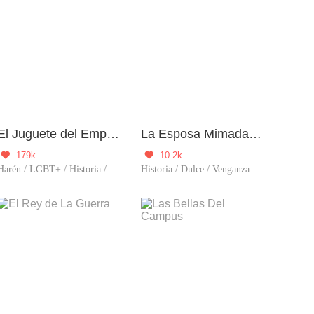
El Juguete del Emperador
La Esposa Mimada del Príncipe
179k
10.2k


Harén / LGBT+ / Historia / Timetravel / Comedia / Príncipe
Historia / Dulce / Venganza / Renacimiento / Amor tras matrimonio / Príncipe