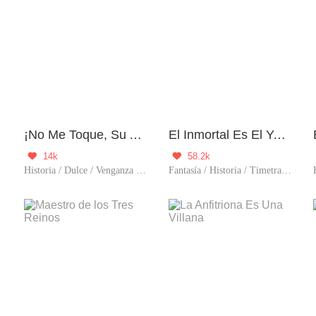
ivo
¡No Me Toque, Su Alteza!
El Inmortal Es El Yerno Residente
14k
58.2k


Historia / Dulce / Venganza / Predestinado / Renacimiento / Traició
Fantasía / Historia / Timetravel / Predestinado / Ascensió