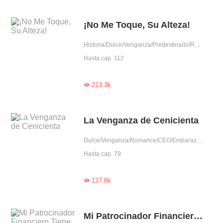
¡No Me Toque, Su Alteza!
Historia/Dulce/Venganza/Predestinado/Renacimiento/Traición
Hasta cap. 112
213.3k

La Venganza de Cenicienta
Dulce/Venganza/Romance/CEO/Embarazada/Predestinado/Amor tras matrimonio
Hasta cap. 79
127.8k

Mi Patrocinador Financiero Tiene Solo 5 Años