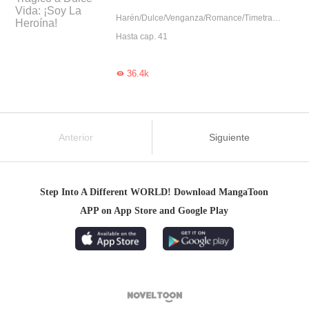
Harén/Dulce/Venganza/Romance/Timetravel/Sistema/Juego de time travel
Hasta cap. 41
36.4k

Anterior
Siguiente
Step Into A Different WORLD! Download MangaToon
APP on App Store and Google Play
