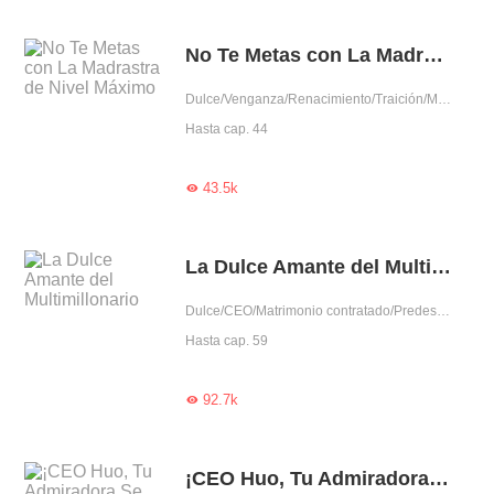
No Te Metas con La Madrastra de Nivel Máximo
Dulce/Venganza/Renacimiento/Traición/Mujer poderosa
Hasta cap. 44
43.5k

La Dulce Amante del Multimillonario
Dulce/CEO/Matrimonio contratado/Predestinado/Aventura de una noche/Dominante
Hasta cap. 59
92.7k

¡CEO Huo, Tu Admiradora Se Descontrola!