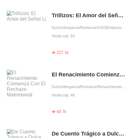
Trillizos: El Amor del Señor Li
Dulce/Venganza/Romance/CEO/Embarazada/Predestinado/Mimo exclusivo/Rencor adinerado
Hasta cap. 93
227.1k

El Renacimiento Comienza Con El Rechazo Matrimonial
Dulce/Venganza/Romance/Renacimiento/Auto superación/Traición
Hasta cap. 46
60.7k

De Cuento Trágico a Dulce Vida: ¡Soy La Heroína!