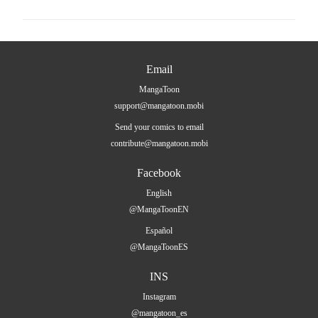
Email
MangaToon
support@mangatoon.mobi
Send your comics to email
contribute@mangatoon.mobi
Facebook
English
@MangaToonEN
Español
@MangaToonES
INS
Instagram
@mangatoon_es