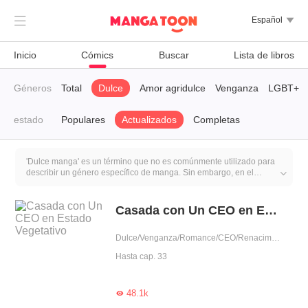

Español

Inicio
Cómics
Buscar
Lista de libros
Géneros
Total
Dulce
Amor agridulce
Venganza
LGBT+
estado
Populares
Actualizados
Completas
'Dulce manga' es un término que no es comúnmente utilizado para
describir un género específico de manga. Sin embargo, en el

contexto de los cómics y manga, 'dulce' podría referirse a historias
que se centran en relaciones románticas y emocionales, con un
tono más ligero y enfocado en la dulzura y la ternura de los
Casada con Un CEO en Estado Vegetativo
personajes y sus interacciones.En resumen, 'dulce manga' podría
referirse a manga que enfatiza las emociones positivas, las
Dulce/Venganza/Romance/CEO/Renacimiento/Sustituta
relaciones afectuosas y la dulzura en las interacciones entre
personajes.
Hasta cap. 33
48.1k
