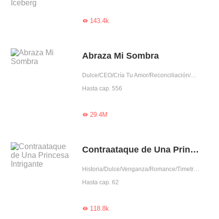
143.4k

Abraza Mi Sombra
Dulce/CEO/Cría Tu Amor/Reconciliación/Escapada del matrimonio/Amor tras matrimonio/Traición/Rencor adinerado/Encuentro inesperado/Arrogante/Intrigante/Obediente/Bondadosa/Mafia/Rico
Hasta cap. 556
29.4M

Contraataque de Una Princesa Intrigante
Historia/Dulce/Venganza/Romance/Timetravel
Hasta cap. 62
118.8k
