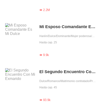
2.2M

Mi Esposo Comandante Es Mi Dulce
Harén/Dulce/Dominante/Mujer poderosa/Capitán
Hasta cap. 25
9.9k

El Segundo Encuentro Con Mi Exmarido
Dulce/Romance/Matrimonio contratado/Predestinado/Reconciliación
Hasta cap. 45
93.9k
