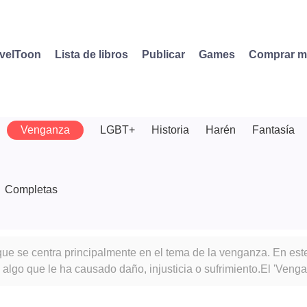
velToon
Lista de libros
Publicar
Games
Comprar 
Venganza
LGBT+
Historia
Harén
Fantasía
Completas
e se centra principalmente en el tema de la venganza. En este 
 algo que le ha causado daño, injusticia o sufrimiento.El 'Ven
e obligados a considerar si las acciones del personaje principal