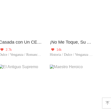
Casada con Un CEO en Estado Vegetativo
¡No Me Toque, Su Alteza!
2.7k
14k


Dulce / Venganza / Romance / CEO / Renacimiento / Sustituta
Historia / Dulce / Venganza / Predestinado / Renacimiento / Traició
