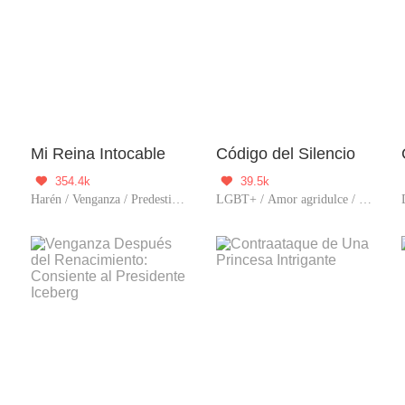
la!
Mi Reina Intocable
Código del Silencio
354.4k
39.5k


Harén / Venganza / Predestinado / Sistema / Mujer poderosa
LGBT+ / Amor agridulce / Venganza / Romance / Cría Tu Amor / Predestinado / Auto superació