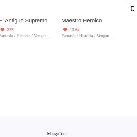

El Antiguo Supremo
Maestro Heroico
375
13.6k


Fantasía / Historia / Venganza / Aventura / Pérdida de memoria / Auto superación / Ascensió
Fantasía / Historia / Venganza / Acción / Ascensió
MangaToon