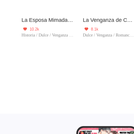
La Esposa Mimada del Príncipe
La Venganza de Cenicienta
10.2k
8.1k


Historia / Dulce / Venganza / Renacimiento / Amor tras matrimonio / Príncipe
Dulce / Venganza / Romance / CEO / Embarazada / Predestinado / Amor tras matrimonio