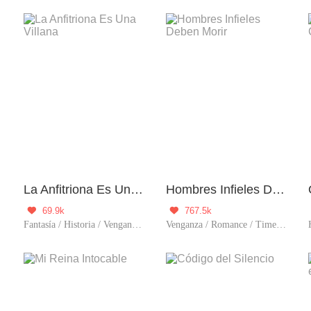
La Anfitriona Es Una Villana
Hombres Infieles Deben Morir
69.9k
767.5k


Fantasía / Historia / Venganza / Sistema / Renacimiento / Juego de time travel
Venganza / Romance / Timetravel / Sistema / Mujer poderosa