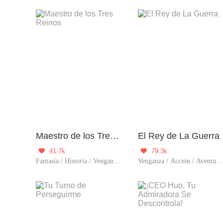
Maestro de los Tres Reinos
El Rey de La Guerra
41.7k
79.3k


Fantasía / Historia / Venganza / Acción / Renacimiento / Auto superació
Venganza / Acción / Aventura / Auto superación / Líder