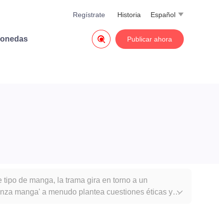
Regístrate
Historia
Español


monedas
Publicar ahora
tipo de manga, la trama gira en torno a un
ganza manga' a menudo plantea cuestiones éticas y

 son justificadas o si hay alternativas más pacíficas