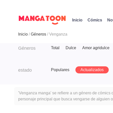
Inicio
Cómics
No
Inicio
Géneros
Venganza
Géneros
Total
Dulce
Amor agridulce
estado
Populares
Actualizados
'Venganza manga' se refiere a un género de cómics qu
personaje principal que busca vengarse de alguien o
morales sobre la venganza, y los lectores suelen vers
para resolver los conflictos.