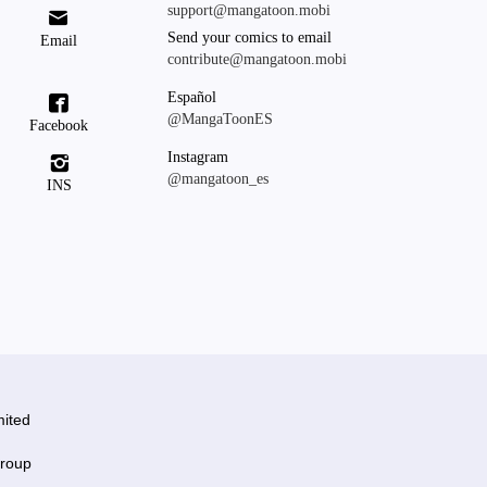
support@mangatoon.mobi

Send your comics to email
Email
contribute@mangatoon.mobi
Español

@MangaToonES
Facebook
Instagram

@mangatoon_es
INS
ited
roup