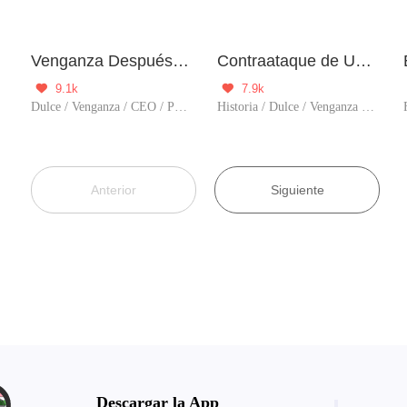
Venganza Después del Renacimiento: Consiente al Presidente Iceberg
Contraataque de Una Princesa Intrigante
9.1k
7.9k


Dulce / Venganza / CEO / Predestinado / Renacimiento / Traició
Historia / Dulce / Venganza / Romance / Timetravel
Anterior
Siguiente
Descargar la App