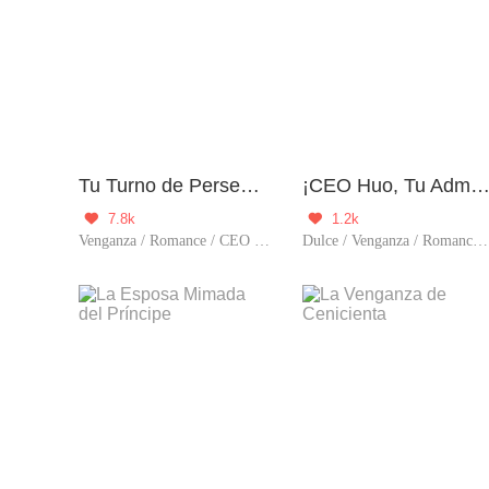
Tu Turno de Perseguirme
¡CEO Huo, Tu Admiradora Se Descontro
7.8k
1.2k


Venganza / Romance / CEO / Sustituta / Traició
Dulce / Venganza / Romance / CEO / Rencor adinerado / Aventura de una noche