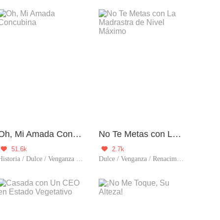
Oh, Mi Amada Concubina
No Te Metas con La Madrastra de Nivel Máximo
51.6k
2.7k


Historia / Dulce / Venganza / Timetravel
Dulce / Venganza / Renacimiento / Traición / Mujer poderosa