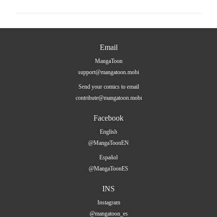
Email
MangaToon
support@mangatoon.mobi
Send your comics to email
contribute@mangatoon.mobi
Facebook
English
@MangaToonEN
Español
@MangaToonES
INS
Instagram
@mangatoon_es