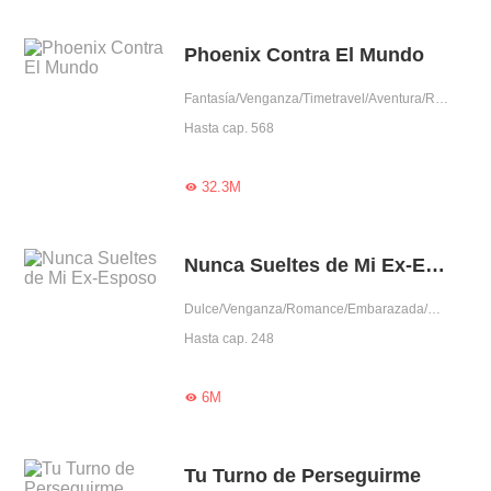
Phoenix Contra El Mundo
Fantasía/Venganza/Timetravel/Aventura/Renacimiento/Uno VS Varios/Intrigante/Mujer poderosa
Hasta cap. 568
32.3M

Nunca Sueltes de Mi Ex-Esposo
Dulce/Venganza/Romance/Embarazada/Renacimiento
Hasta cap. 248
6M

Tu Turno de Perseguirme