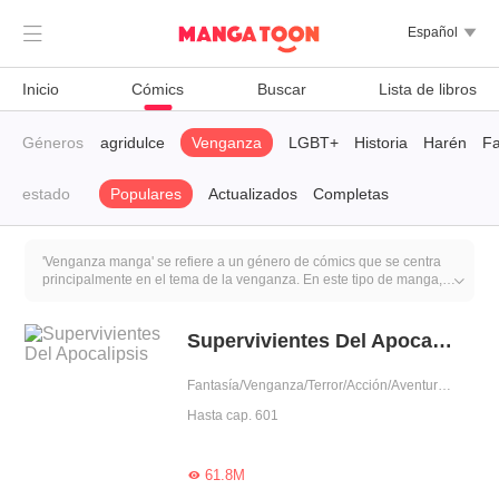

Español

Inicio
Cómics
Buscar
Lista de libros
Dulce
Géneros
Amor agridulce
Venganza
LGBT+
Historia
Harén
Fa
estado
Populares
Actualizados
Completas
'Venganza manga' se refiere a un género de cómics que se centra
principalmente en el tema de la venganza. En este tipo de manga,

la trama gira en torno a un personaje principal que busca vengarse
de alguien o algo que le ha causado daño, injusticia o sufrimiento.El
'Venganza manga' a menudo plantea cuestiones éticas y morales
Supervivientes Del Apocalipsis
sobre la venganza, y los lectores suelen verse obligados a
considerar si las acciones del personaje principal son justificadas o
Fantasía/Venganza/Terror/Acción/Aventura/Supervivencia/Renacimiento/Dominante/Bondadosa/Zombie/Zombi
si hay alternativas más pacíficas para resolver los conflictos.
Hasta cap. 601
61.8M
