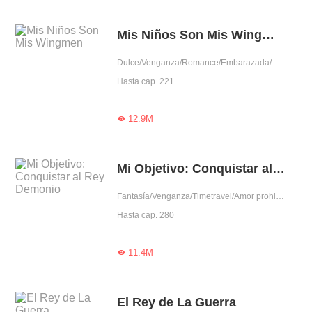
Mis Niños Son Mis Wingmen
Dulce/Venganza/Romance/Embarazada/Aventura de una noche/Dominante/Arrogante/Lindo/Mujer poderosa
Hasta cap. 221
12.9M

Mi Objetivo: Conquistar al Rey Demonio
Fantasía/Venganza/Timetravel/Amor prohibido/Predestinado/Mujer poderosa
Hasta cap. 280
11.4M

El Rey de La Guerra