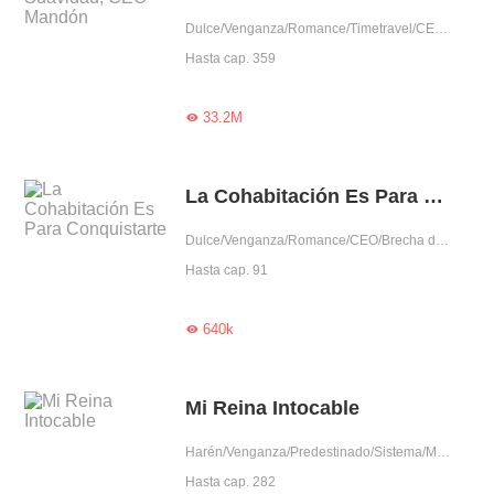
Dulce/Venganza/Romance/Timetravel/CEO/Renacimiento/Uno VS Varios/Mimo exclusivo/Fiel
Hasta cap. 359
33.2M

La Cohabitación Es Para Conquistarte
Dulce/Venganza/Romance/CEO/Brecha de edad/Cohabitación/Traición
Hasta cap. 91
640k

Mi Reina Intocable
Harén/Venganza/Predestinado/Sistema/Mujer poderosa
Hasta cap. 282