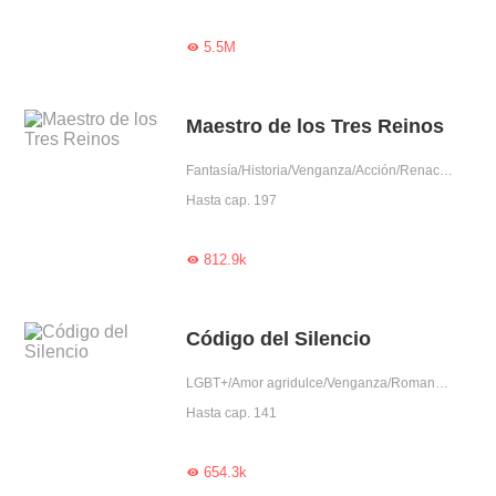
5.5M

Maestro de los Tres Reinos
Fantasía/Historia/Venganza/Acción/Renacimiento/Auto superación
Hasta cap. 197
812.9k

Código del Silencio
LGBT+/Amor agridulce/Venganza/Romance/Cría Tu Amor/Predestinado/Auto superación
Hasta cap. 141
654.3k
