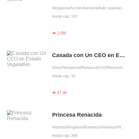
Venganza/Acción/Aventura/Auto superación/Líder
Hasta cap. 197
1.6M

Casada con Un CEO en Estado Vegetativo
Dulce/Venganza/Romance/CEO/Renacimiento/Sustituta
Hasta cap. 32
47.4k

Princesa Renacida
Historia/Venganza/Romance/Aventura/Predestinado/Renacimiento/Auto superación/Posesivo/Fiel/Mujer poderosa
Hasta cap. 366