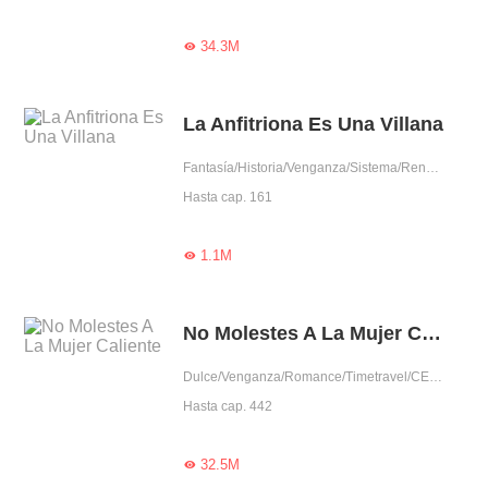
34.3M

La Anfitriona Es Una Villana
Fantasía/Historia/Venganza/Sistema/Renacimiento/Juego de time travel
Hasta cap. 161
1.1M

No Molestes A La Mujer Caliente
Dulce/Venganza/Romance/Timetravel/CEO/Auto superación/Celoso/Aventura de una noche/Posesivo/Dominante/Arrogante/Centrado emocionalmente/Mujer poderosa/Encantador/Trabajador
Hasta cap. 442
32.5M
