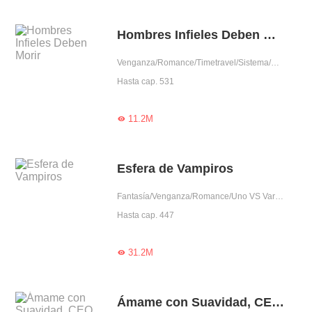
Hombres Infieles Deben Morir
Venganza/Romance/Timetravel/Sistema/Mujer poderosa
Hasta cap. 531
11.2M

Esfera de Vampiros
Fantasía/Venganza/Romance/Uno VS Varios/Traición/Chica buena/Vampiro
Hasta cap. 447
31.2M

Ámame con Suavidad, CEO Mandón