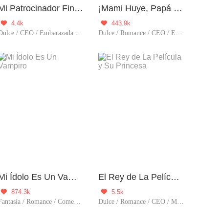
Mi Patrocinador Financiero Tiene Solo 5 Años
¡Mami Huye, Papá Te Está Persiguiendo!
4.4k
443.9k


Dulce / CEO / Embarazada / Mundo del espectáculo / Pérdida de memoria / Aventura de una noche
Dulce / Romance / CEO / Embarazada / Matrimonio contratado / Mundo del espectáculo / Aventura de una noche / Posesivo
Mi Ídolo Es Un Vampiro
El Rey de La Película y Su Princesa
874.3k
5.5k


Fantasía / Romance / Comedia / CEO / Amor prohibido / Mundo del espectáculo / Cohabitación / Gentil / Mary Sue / Vampiro
Dulce / Romance / CEO / Mundo del espectáculo / Fiel / Ídolo