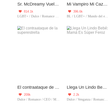
Sr. McDreamy Vuelve a Convertirme en un Tema de Tendencia
Mi Vampiro Mi Cazador
814.1k
396.6k


LGBT+ / Dulce / Romance / CEO / Mundo del espectáculo / Mimo exclusivo / Fiel / Dominante / Ídolo
BL / LGBT+ / Mundo del espectáculo / Vampiro / Encan
El contraataque de la superestrella
Llega Un Lindo Bebé: Mamá Es Súper Feroz
209k
2.2k


Dulce / Romance / CEO / Mundo del espectáculo / Mimo exclusivo / Gentil / Fiel / Dominante / Actriz
Dulce / Venganza / Romance / CEO / Embarazada / Predestinado / Mundo del espectáculo / Reconciliació