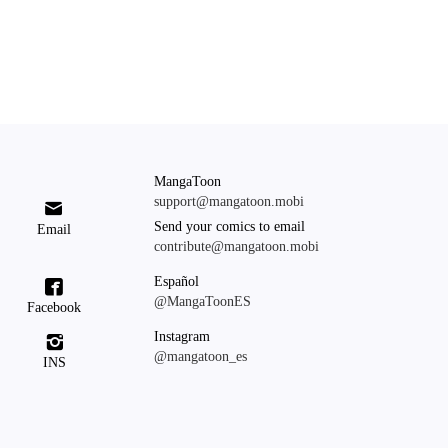
MangaToon
support@mangatoon.mobi

Send your comics to email
Email
contribute@mangatoon.mobi
Español

@MangaToonES
Facebook
Instagram

@mangatoon_es
INS