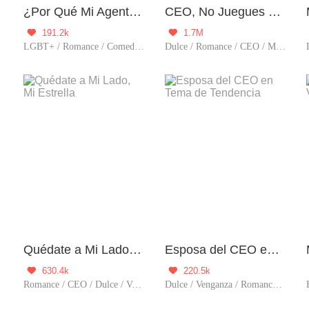
¿Por Qué Mi Agente Es Tan Heterosexual?
CEO, No Juegues Conmigo
191.2k
1.7M


tador
LGBT+ / Romance / Comedia / Mundo del espectáculo
Dulce / Romance / CEO / Mundo del espectáculo / Auto superación / Encuentro inesperado
Quédate a Mi Lado, Mi Estrella
Esposa del CEO en Tema de Tendencia
630.4k
220.5k


Romance / CEO / Dulce / Venganza / Predestinado / Mundo del espectáculo / Mimo exclusivo / Posesivo / Dominante / Lindo / Líder
Dulce / Venganza / Romance / Mundo del espectáculo / Amantes pendencieros / Actriz