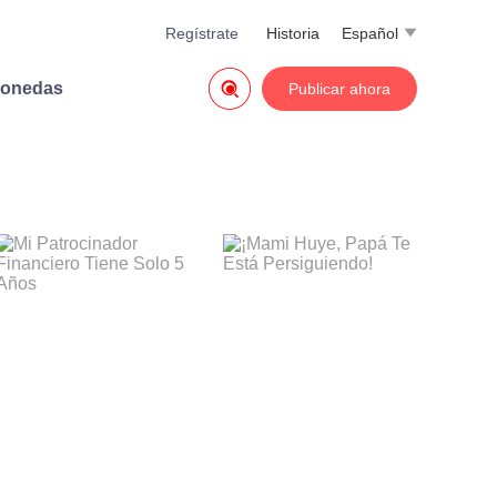
Regístrate
Historia
Español


monedas
Publicar ahora