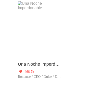
Una Noche Imperdonable
466.7k

Romance / CEO / Dulce / Dominante / Aventura de una noche / Obediente / Embarazada / Mundo del espectáculo / Trato corporal / Completa