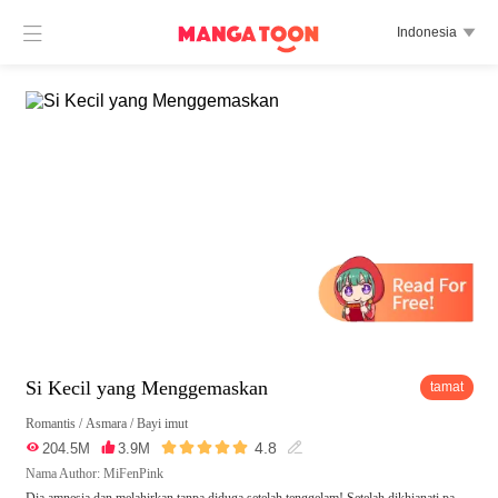

Indonesia

Si Kecil yang Menggemaskan
tamat
Romantis
/
Asmara
/
Bayi imut





4.8

204.5M

3.9M

Nama Author: MiFenPink
Dia amnesia dan melahirkan tanpa diduga setelah tenggelam! Setelah dikhianati pa