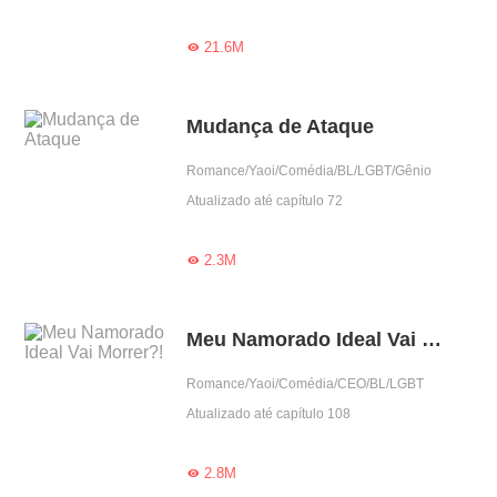
21.6M

Mudança de Ataque
Romance/Yaoi/Comédia/BL/LGBT/Gênio
Atualizado até capítulo 72
2.3M

Meu Namorado Ideal Vai Morrer?!
Romance/Yaoi/Comédia/CEO/BL/LGBT
Atualizado até capítulo 108
2.8M
