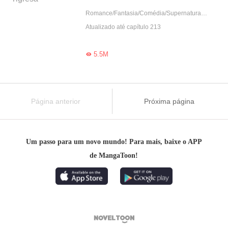
Romance/Fantasia/Comédia/Supernatural/Reencarnação
Atualizado até capítulo 213
5.5M

Página anterior
Próxima página
Um passo para um novo mundo! Para mais, baixe o APP
de MangaToon!
