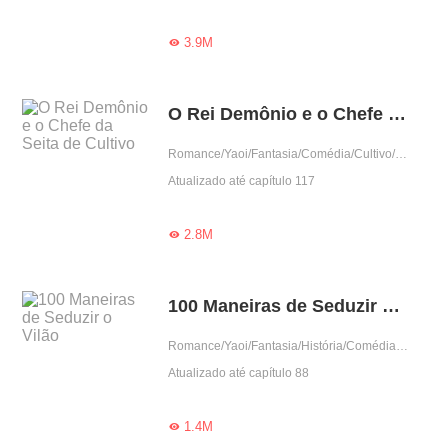
3.9M

O Rei Demônio e o Chefe da Seita de Cultivo
Romance/Yaoi/Fantasia/Comédia/Cultivo/BL/LGBT
Atualizado até capítulo 117
2.8M

100 Maneiras de Seduzir o Vilão
Romance/Yaoi/Fantasia/História/Comédia/BL/Doce/Reencarnação
Atualizado até capítulo 88
1.4M
