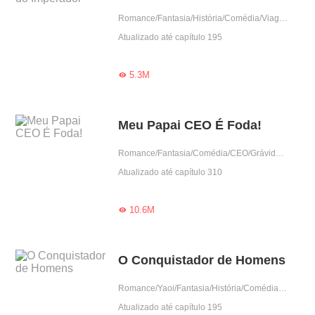
Romance/Fantasia/História/Comédia/Viagem no tempo
Atualizado até capítulo 195
5.3M

Meu Papai CEO É Foda!
Romance/Fantasia/Comédia/CEO/Grávida/Contra-Ataque/Gentil/Criança fofa
Atualizado até capítulo 310
10.6M

O Conquistador de Homens
Romance/Yaoi/Fantasia/História/Comédia/Viagem no tempo/BL/Harém
Atualizado até capítulo 195