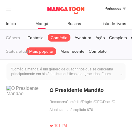

Português

Início
Mangá
Buscas
Lista de livros
iro
Gênero
Trágico
Fantasia
Comédia
Aventura
Ação
Completo
Status atual
Mais popular
Mais recente
Completo
'Comédia manga' é um gênero de quadrinhos que se concentra
principalmente em histórias humorísticas e engraçadas. Esses

mangás geralmente apresentam situações cômicas, diálogos
engraçados e personagens que proporcionam momentos de humor
aos leitores. O objetivo principal é fazer as pessoas rir e entreter
O Presidente Mandão
através do humor presente na narrativa.
Romance/Comédia/Trágico/CEO/Doce/Gentil/Possessivo/Dominante/Arrogante
Atualizado até capítulo 670
101.2M
