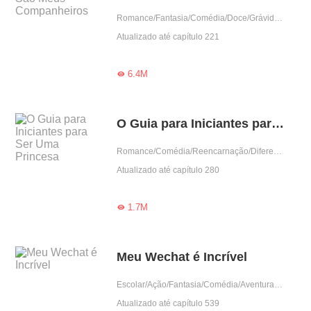
Romance/Fantasia/Comédia/Doce/Grávida/Mãe solteira
Atualizado até capítulo 221
6.4M

O Guia para Iniciantes para Ser Uma Princesa
Romance/Comédia/Reencarnação/Diferença de idade/Princesa
Atualizado até capítulo 280
1.7M

Meu Wechat é Incrível
Escolar/Ação/Fantasia/Comédia/Aventura/Cultivo/Supernova/Supernatural/Sistema/Urbano
Atualizado até capítulo 539