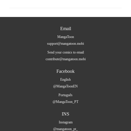
Email
MangaToon
support@mangatoon.mobi
Send your comics to email
contribute@mangatoon.mobi
Facebook
English
@MangaToonEN
Português
@MangaToon_PT
INS
Instagram
@mangatoon_pt_