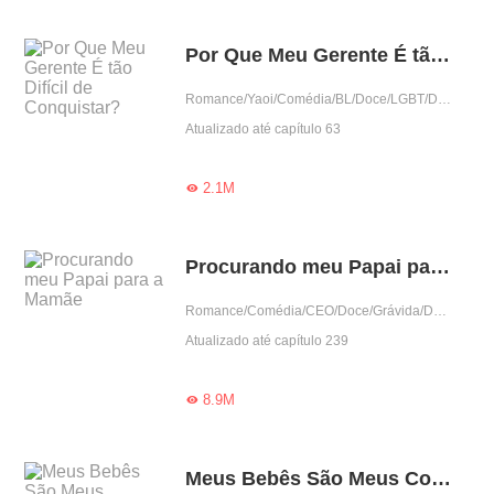
Por Que Meu Gerente É tão Difícil de Conquistar?
Romance/Yaoi/Comédia/BL/Doce/LGBT/Drama/Predestinado/Ramo do entretenimento/Encantador
Atualizado até capítulo 63
2.1M

Procurando meu Papai para a Mamãe
Romance/Comédia/CEO/Doce/Grávida/Dominante/Arrogante/Urbano/Amor casual/Criança fofa
Atualizado até capítulo 239
8.9M

Meus Bebês São Meus Companheiros