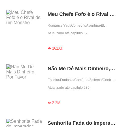
Meu Chefe Fofo é o Rival de um Monstro
Romance/Yaoi/Comédia/Aventura/BL
Atualizado até capítulo 57
162.6k

Não Me Dê Mais Dinheiro, Por Favor
Escolar/Fantasia/Comédia/Sistema/Contra-Ataque
Atualizado até capítulo 235
2.2M

Senhorita Fada do Imperador