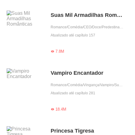
Suas Mil Armadilhas Românticas
Romance/Comédia/CEO/Doce/Predestinado/Gentil/Completo
Atualizado até capítulo 157
7.8M

Vampiro Encantador
Romance/Comédia/Vingança/Vampiro/Supernatural/Doce/Grávida/Predestinado/Dominante/Mãe solteira
Atualizado até capítulo 281
18.4M

Princesa Tigresa