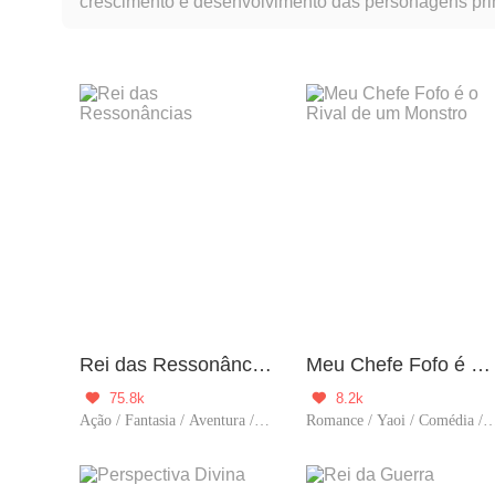
crescimento e desenvolvimento das personagens prin
experiências na sua jornada.
Rei das Ressonâncias
Meu Chefe Fofo é o Rival de um Monstro
75.8k
8.2k


Ação / Fantasia / Aventura / Contra-Ataque
Romance / Yaoi / Comédia / Aven