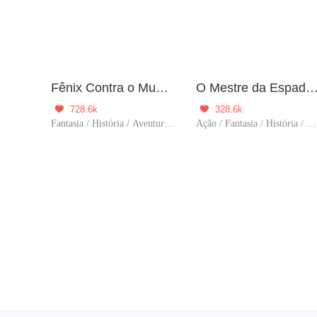
Fênix Contra o Mundo
O Mestre da Espada Espirit
728.6k
328.6k


Fantasia / História / Aventura / Viagem no tempo
Ação / Fantasia / História / Aventura / Cultivo / Viagem no tempo / Contra-Ataque