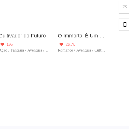


Cultivador do Futuro
O Immortal É Um Genro Caseiro
195
26.7k


Ação / Fantasia / Aventura / Cultivo / Harém / Reencarnação / Contra-Ataque
Romance / Aventura / Cultivo / Supernatural / Reencarnação / Predestinado