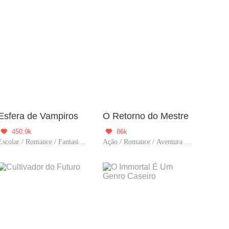
Esfera de Vampiros
O Retorno do Mestre
450.9k
86k


Escolar / Romance / Fantasia / Aventura / Vampiro / Garota boa
Ação / Romance / Aventura / Viagem no tempo