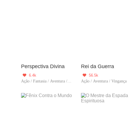
Perspectiva Divina
Rei da Guerra
6.4k
56.5k


Ação / Fantasia / Aventura / Supernatural / Harém
Ação / Aventura / Vingança