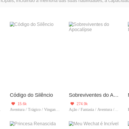
cipais, incluindo a melhoria das suas habilidades, a capacida
Código do Silêncio
Sobreviventes do Apocalípse
15.6k
274.9k


tura / BL
Aventura / Trágico / Vingança / BL / Contra-Ataque
Ação / Fantasia / Aventura / Vingança / Sobrevivência / Dominante