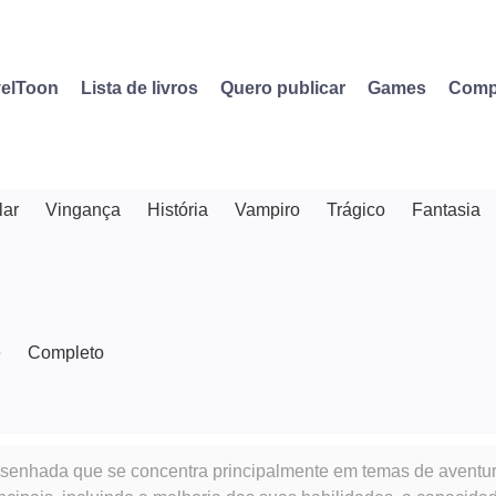
elToon
Lista de livros
Quero publicar
Games
Comp
lar
Vingança
História
Vampiro
Trágico
Fantasia
e
Completo
senhada que se concentra principalmente em temas de aventura