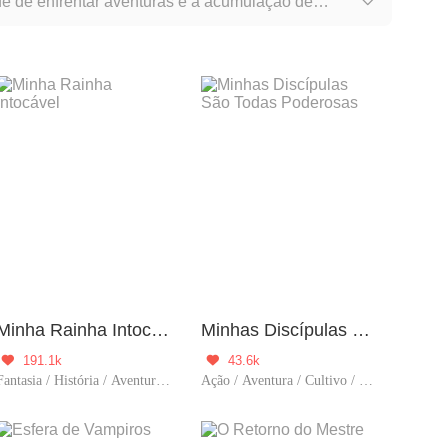
de de enfrentar aventuras e a acumulação de

Minha Rainha Intocável
Minhas Discípulas São Todas Poderosas
191.1k
43.6k


Fantasia / História / Aventura / Reencarnação / Drama / Sistema
Ação / Aventura / Cultivo / Harém / Reencarnação