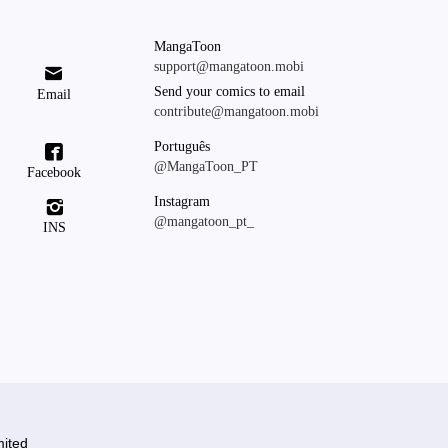
MangaToon
support@mangatoon.mobi

Send your comics to email
Email
contribute@mangatoon.mobi
Português

@MangaToon_PT
Facebook
Instagram

@mangatoon_pt_
INS
ited