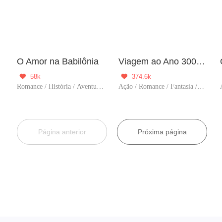
uosa
O Amor na Babilônia
Viagem ao Ano 3000 D.C.
58k
374.6k


Romance / História / Aventura / Viagem no tempo
Ação / Romance / Fantasia / Aventura / Viagem no tempo / Supernatural
Página anterior
Próxima página