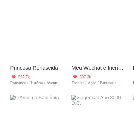
Princesa Renascida
Meu Wechat é Incrível
562.7k
607.3k


Romance / História / Aventura / Trágico / Vingança / Drama / Predestinado / Contra-Ataque / Possessivo / Fiel / Mulher poderosa
Escolar / Ação / Fantasia / Comédia / Aventura / Cultivo / Supernova / Supernatural / Sistema / Urbano