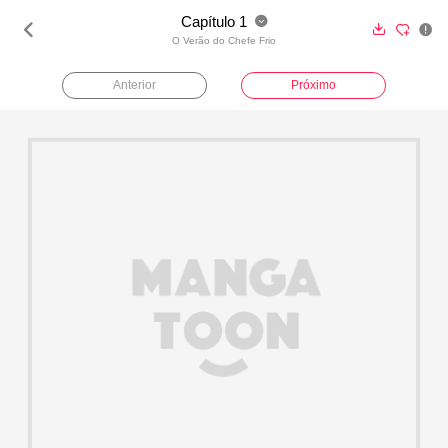
Capítulo 1





O Verão do Chefe Frio
Anterior
Próximo