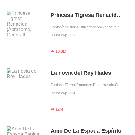
Princesa Tigresa Renacida: ¡Abrázame, General!
Fantasía/Historia/Dulce/Acción/Renacimiento/Mujer poderosa
Hasta cap. 213
10.8M

La novia del Rey Hades
Fantasía/Terror/Romance/Embarazada/Gentil/Dominante/Arrogante/Pura/Hades/Dios
Hasta cap. 234
12M

Amo De La Espada Espíritu