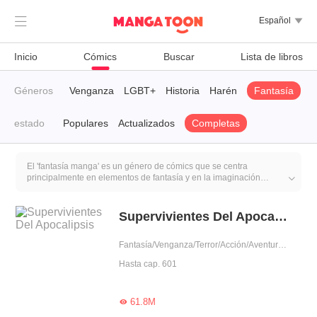

Español

Inicio
Cómics
Buscar
Lista de libros
mor agridulce
Géneros
Venganza
LGBT+
Historia
Harén
Fantasía
estado
Populares
Actualizados
Completas
El 'fantasía manga' es un género de cómics que se centra
principalmente en elementos de fantasía y en la imaginación

creativa. Este tipo de manga generalmente incluye poderes
sobrenaturales, magia, mundos de fantasía, criaturas míticas,
aventuras heroicas y tramas épicas. La característica distintiva del
Supervivientes Del Apocalipsis
manga de fantasía es llevar a los lectores a un mundo más allá de
la realidad, permitiéndoles sumergirse en aventuras mágicas e
Fantasía/Venganza/Terror/Acción/Aventura/Supervivencia/Renacimiento/Dominante/Bondadosa/Zombie/Zombi
increíbles.
Hasta cap. 601
61.8M
