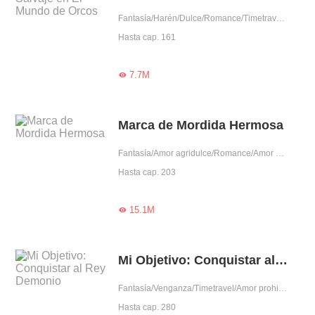
Fantasía/Harén/Dulce/Romance/Timetravel/Amor prohibido/Rodeada por lindos/Gentil/Fiel
Hasta cap. 161
7.7M

Marca de Mordida Hermosa
Fantasía/Amor agridulce/Romance/Amor prohibido/Auto superación/Cohabitación/Mimo exclusivo/Obediente/Chica buena/Pura/Bondadosa/Vampiro/Príncipe
Hasta cap. 203
15.1M

Mi Objetivo: Conquistar al Rey Demonio
Fantasía/Venganza/Timetravel/Amor prohibido/Predestinado/Mujer poderosa
Hasta cap. 280