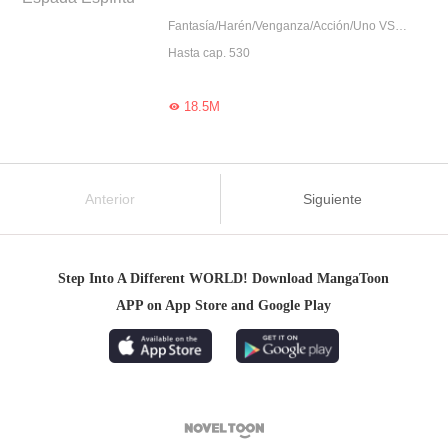
Fantasía/Harén/Venganza/Acción/Uno VS Varios/Auto superación/Belleza salvada por héroe/Trabajador
Hasta cap. 530
18.5M

Anterior
Siguiente
Step Into A Different WORLD! Download MangaToon
APP on App Store and Google Play
