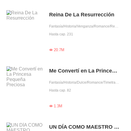
Reina De La Resurrección
Fantasía/Historia/Venganza/Romance/Renacimiento/Belleza salvada por héroe/Dominante/Arrogante/Mujer poderosa
Hasta cap. 231
20.7M

Me Convertí en La Princesa Pequeña Preciosa
Fantasía/Historia/Dulce/Romance/Timetravel/Predestinado/Amor de la infancia/Transformación magnífica/Princesa/Príncipe
Hasta cap. 82
1.3M

UN DÍA COMO MAESTRO RENACIDO PARA DOMAR AL LOTO NEGRO