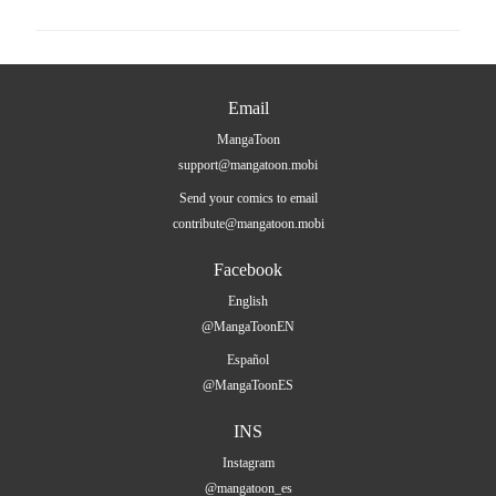
Email
MangaToon
support@mangatoon.mobi
Send your comics to email
contribute@mangatoon.mobi
Facebook
English
@MangaToonEN
Español
@MangaToonES
INS
Instagram
@mangatoon_es