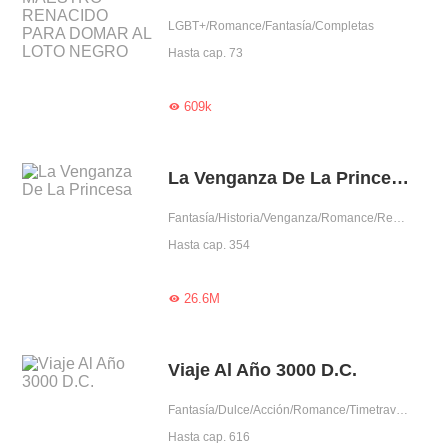
LGBT+/Romance/Fantasía/Completas
Hasta cap. 73
609k

La Venganza De La Princesa
Fantasía/Historia/Venganza/Romance/Renacimiento/Auto superación/Intrigante/Mujer poderosa/Príncipe
Hasta cap. 354
26.6M

Viaje Al Año 3000 D.C.
Fantasía/Dulce/Acción/Romance/Timetravel/Robot/Líder/Futuro
Hasta cap. 616