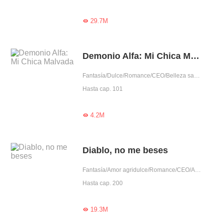
29.7M

Demonio Alfa: Mi Chica Malvada
Fantasía/Dulce/Romance/CEO/Belleza salvada por héroe/Rodeada por lindos/Fiel/Dominante/Vampiro
Hasta cap. 101
4.2M

Diablo, no me beses
Fantasía/Amor agridulce/Romance/CEO/Amor prohibido/Renacimiento/Traición/Belleza salvada por héroe/Fiel/Vampiro
Hasta cap. 200
19.3M
