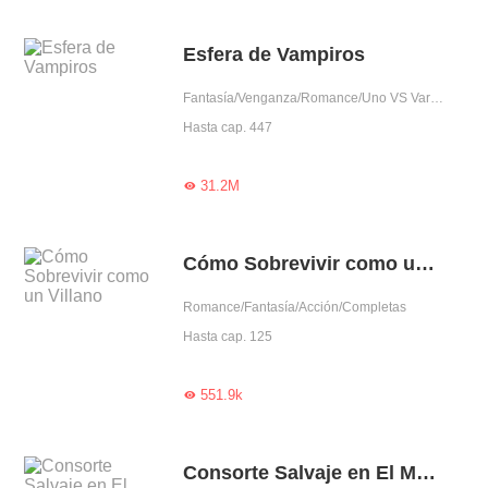
Esfera de Vampiros
Fantasía/Venganza/Romance/Uno VS Varios/Traición/Chica buena/Vampiro
Hasta cap. 447
31.2M

Cómo Sobrevivir como un Villano
Romance/Fantasía/Acción/Completas
Hasta cap. 125
551.9k

Consorte Salvaje en El Mundo de Orcos