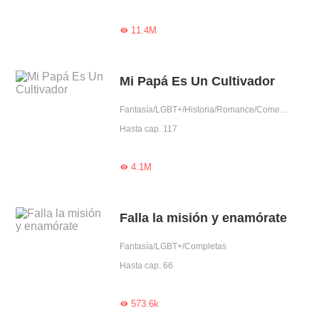
11.4M

Mi Papá Es Un Cultivador
Fantasía/LGBT+/Historia/Romance/Comedia/Ascensión
Hasta cap. 117
4.1M

Falla la misión y enamórate
Fantasía/LGBT+/Completas
Hasta cap. 66
573.6k
