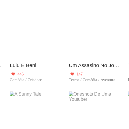
Pt-Br)
Lulu E Beni
Um Assasino No Jogo
446
147


Comédia / Criadore
Terror / Comédia / Aventura / Criadore