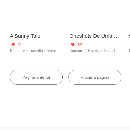
A Sunny Tale
Oneshots De Uma Youtuber
31
389


ore
Romance / Comédia / Aventura / Criadores / Completo
Romance / Escolar / Fantasia / Comédia / Ação / CEO / Aventura / Criadores / Completo
Página anterior
Próxima página