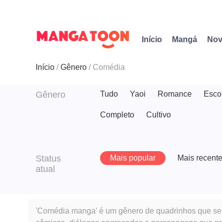
Início
Mangá
Nov
Início
Gênero
Comédia
Gênero
Tudo
Yaoi
Romance
Esco
Completo
Cultivo
Status
Mais popular
Mais recent
atual
'Comédia manga' é um gênero de quadrinhos que se 