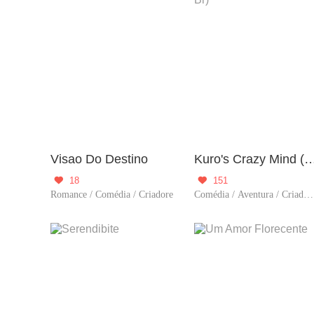
Visao Do Destino
Kuro's Crazy Mind (
18
151


Romance / Comédia / Criadore
Comédia / Aventura / Criadores / Supernatural