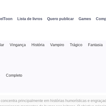
elToon
Lista de livros
Quero publicar
Games
Comp
lar
Vingança
História
Vampiro
Trágico
Fantasia
e
Completo
concentra principalmente em histórias humorísticas e engraç