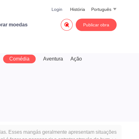
Login
História
Português


rar moedas
Publicar obra
Comédia
Aventura
Ação
adas. Esses mangás geralmente apresentam situações