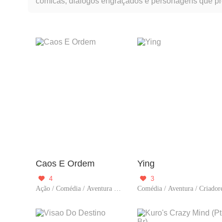
cômicas, diálogos engraçados e personagens que prop
presente na narrativa.
Caos E Ordem
Ying
4
3


Ação / Comédia / Aventura / Criadore
Comédia / Aventura / Criador