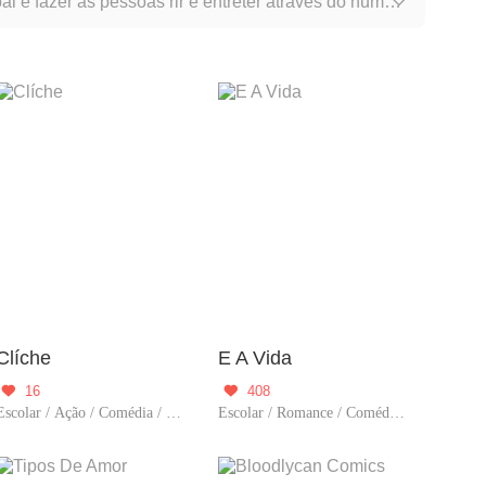
 é fazer as pessoas rir e entreter através do humor

Clíche
E A Vida
16
408


Escolar / Ação / Comédia / Criadore
Escolar / Romance / Comédia / Criadore