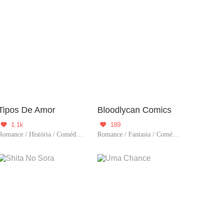
Tipos De Amor
Bloodlycan Comics
1.1k
189


Romance / História / Comédia / Criadore
Romance / Fantasia / Comédia / Criadore