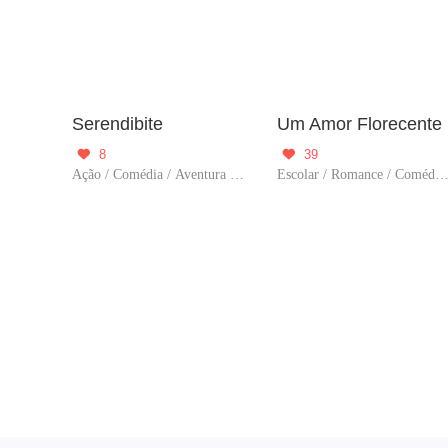
Serendibite
Um Amor Florecente
8
39


Ação / Comédia / Aventura / Criadore
Escolar / Romance / Comédia / Criad