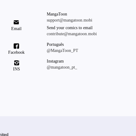
MangaToon
support@mangatoon.mobi

Send your comics to email
Email
contribute@mangatoon.mobi
Português

@MangaToon_PT
Facebook
Instagram

@mangatoon_pt_
INS
ited