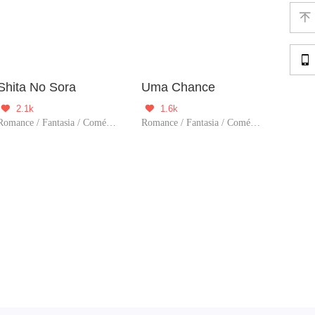


Shita No Sora
Uma Chance
2.1k
1.6k


Romance / Fantasia / Comédia / Aventura / Criadore
Romance / Fantasia / Comédia / Ação / Criadore