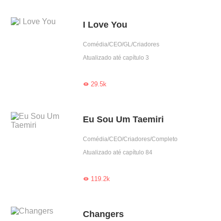
I Love You
Comédia/CEO/GL/Criadores
Atualizado até capítulo 3
29.5k

Eu Sou Um Taemiri
Comédia/CEO/Criadores/Completo
Atualizado até capítulo 84
119.2k

Changers