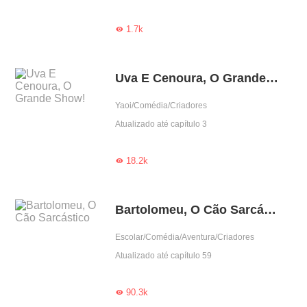
1.7k

Uva E Cenoura, O Grande Show!
Yaoi/Comédia/Criadores
Atualizado até capítulo 3
18.2k

Bartolomeu, O Cão Sarcástico
Escolar/Comédia/Aventura/Criadores
Atualizado até capítulo 59
90.3k
