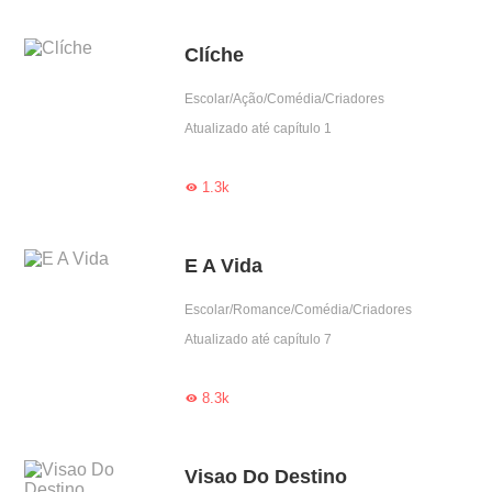
Clíche
Escolar/Ação/Comédia/Criadores
Atualizado até capítulo 1
1.3k

E A Vida
Escolar/Romance/Comédia/Criadores
Atualizado até capítulo 7
8.3k

Visao Do Destino