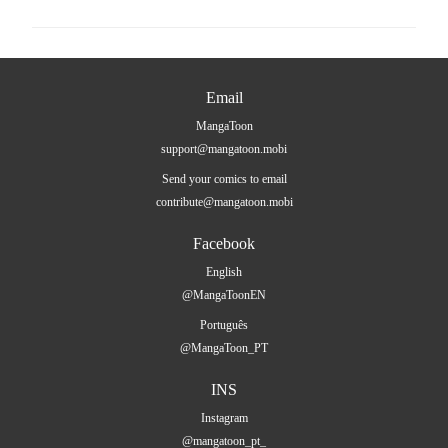
Email
MangaToon
support@mangatoon.mobi
Send your comics to email
contribute@mangatoon.mobi
Facebook
English
@MangaToonEN
Português
@MangaToon_PT
INS
Instagram
@mangatoon_pt_