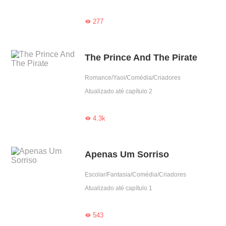
277

The Prince And The Pirate
Romance/Yaoi/Comédia/Criadores
Atualizado até capítulo 2
4.3k

Apenas Um Sorriso
Escolar/Fantasia/Comédia/Criadores
Atualizado até capítulo 1
543
