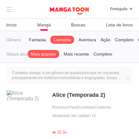

Português

Início
Mangá
Buscas
Lista de livros
iro
Gênero
Trágico
Fantasia
Comédia
Aventura
Ação
Completo
Status atual
Mais popular
Mais recente
Completo
'Comédia manga' é um gênero de quadrinhos que se concentra
principalmente em histórias humorísticas e engraçadas. Esses

mangás geralmente apresentam situações cômicas, diálogos
engraçados e personagens que proporcionam momentos de humor
aos leitores. O objetivo principal é fazer as pessoas rir e entreter
Alice (Temporada 2)
através do humor presente na narrativa.
Romance/Yaoi/Comédia/Criadores
Atualizado até capítulo 14
25.5k
