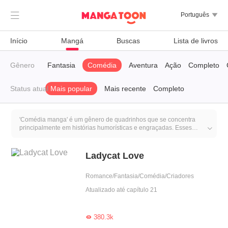

Português

Início
Mangá
Buscas
Lista de livros
iro
Gênero
Trágico
Fantasia
Comédia
Aventura
Ação
Completo
Status atual
Mais popular
Mais recente
Completo
'Comédia manga' é um gênero de quadrinhos que se concentra
principalmente em histórias humorísticas e engraçadas. Esses

mangás geralmente apresentam situações cômicas, diálogos
engraçados e personagens que proporcionam momentos de humor
aos leitores. O objetivo principal é fazer as pessoas rir e entreter
Ladycat Love
através do humor presente na narrativa.
Romance/Fantasia/Comédia/Criadores
Atualizado até capítulo 21
380.3k
