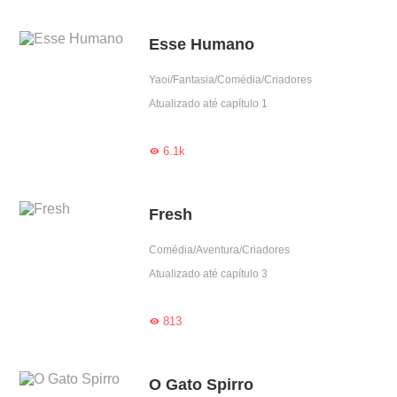
Esse Humano
Yaoi/Fantasia/Comédia/Criadores
Atualizado até capítulo 1
6.1k

Fresh
Comédia/Aventura/Criadores
Atualizado até capítulo 3
813

O Gato Spirro