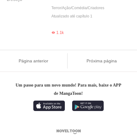
Terror/Ação/Comédia/Criadores
Atualizado até capítulo 1
1.1k

Página anterior
Próxima página
Um passo para um novo mundo! Para mais, baixe o APP
de MangaToon!
