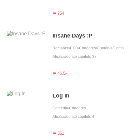
754

Insane Days :P
Romance/CEO/Criadores/Comédia/Completo
Atualizado até capítulo 38
46.5k

Log In
Comédia/Criadores
Atualizado até capítulo 4
361
