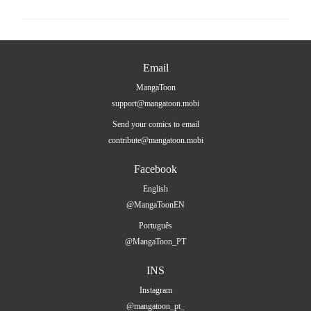
Email
MangaToon
support@mangatoon.mobi
Send your comics to email
contribute@mangatoon.mobi
Facebook
English
@MangaToonEN
Português
@MangaToon_PT
INS
Instagram
@mangatoon_pt_