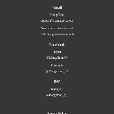
Email
MangaToon
support@mangatoon.mobi
Send your comics to email
contribute@mangatoon.mobi
Facebook
English
@MangaToonEN
Português
@MangaToon_PT
INS
Instagram
@mangatoon_pt_
Privacy Policy