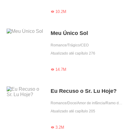
10.2M

Meu Único Sol
Romance/Trágico/CEO
Atualizado até capítulo 276
14.7M

Eu Recuso o Sr. Lu Hoje?
Romance/Doce/Amor de infância/Ramo do entretenimento/Dominante
Atualizado até capítulo 205
3.2M
