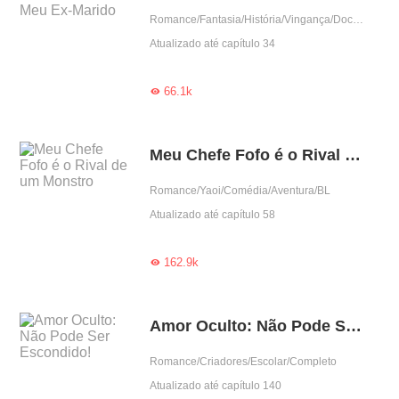
Romance/Fantasia/História/Vingança/Doce/Casamento contratado/Predestinado/Perda de Memória
Atualizado até capítulo 34
66.1k

Meu Chefe Fofo é o Rival de um Monstro
Romance/Yaoi/Comédia/Aventura/BL
Atualizado até capítulo 58
162.9k

Amor Oculto: Não Pode Ser Escondido!
Romance/Criadores/Escolar/Completo
Atualizado até capítulo 140