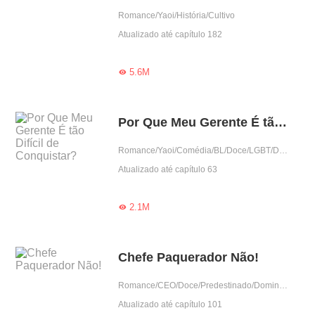
Romance/Yaoi/História/Cultivo
Atualizado até capítulo 182
5.6M

Por Que Meu Gerente É tão Difícil de Conquistar?
Romance/Yaoi/Comédia/BL/Doce/LGBT/Drama/Predestinado/Ramo do entretenimento/Encantador
Atualizado até capítulo 63
2.1M

Chefe Paquerador Não!
Romance/CEO/Doce/Predestinado/Dominante/Arrogante/Obediente/Garota boa/Completo
Atualizado até capítulo 101