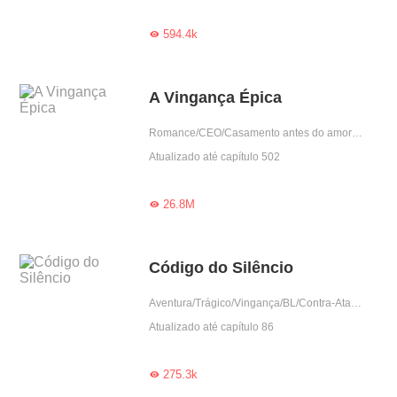
594.4k

A Vingança Épica
Romance/CEO/Casamento antes do amor/Doce/Predestinado/Arrogante
Atualizado até capítulo 502
26.8M

Código do Silêncio
Aventura/Trágico/Vingança/BL/Contra-Ataque
Atualizado até capítulo 86
275.3k
