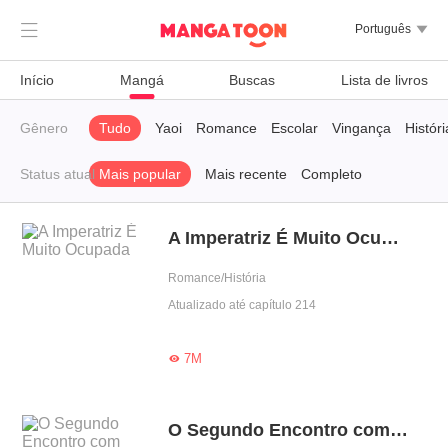

Português

Início
Mangá
Buscas
Lista de livros
Gênero
Tudo
Yaoi
Romance
Escolar
Vingança
Históri
Status atual
Mais popular
Mais recente
Completo
A Imperatriz É Muito Ocupada
Romance/História
Atualizado até capítulo 214
7M

O Segundo Encontro com Meu Ex-Marido