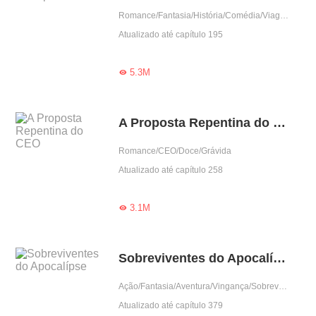
Romance/Fantasia/História/Comédia/Viagem no tempo
Atualizado até capítulo 195
5.3M

A Proposta Repentina do CEO
Romance/CEO/Doce/Grávida
Atualizado até capítulo 258
3.1M

Sobreviventes do Apocalípse
Ação/Fantasia/Aventura/Vingança/Sobrevivência/Dominante
Atualizado até capítulo 379