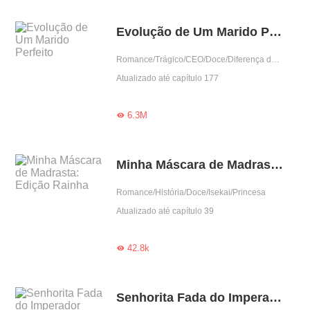
Evolução de Um Marido Perfeito
Romance/Trágico/CEO/Doce/Diferença de idade/Amor de infância/Gentil/Completo
Atualizado até capítulo 177
6.3M

Minha Máscara de Madrasta: Edição Rainha
Romance/História/Doce/Isekai/Princesa
Atualizado até capítulo 39
42.8k

Senhorita Fada do Imperador