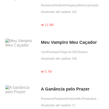
Romance/História/Vingança/Reencarnação
Atualizado até capítulo 182
11.9M

Meu Vampiro Meu Caçador
Yaoi/Fantasia/Trágico/LGBT/Drama
Atualizado até capítulo 166
5.7M

A Ganância pelo Prazer
Romance/Fantasia/História/BL/Predestinado
Atualizado até capítulo 71