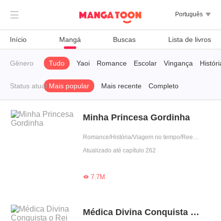

Português

Início
Mangá
Buscas
Lista de livros
Gênero
Tudo
Yaoi
Romance
Escolar
Vingança
Históri
Status atual
Mais popular
Mais recente
Completo
Minha Princesa Gordinha
Romance/História/Viagem no tempo/Reencarnação/Predestinado/Contra-Ataque/Mulher poderosa
Atualizado até capítulo 262
7.7M

Médica Divina Conquista o Rei dos Demônios