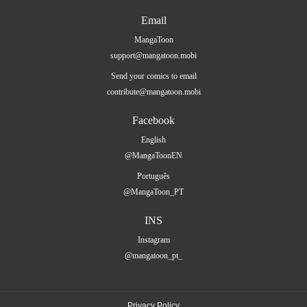
Email
MangaToon
support@mangatoon.mobi
Send your comics to email
contribute@mangatoon.mobi
Facebook
English
@MangaToonEN
Português
@MangaToon_PT
INS
Instagram
@mangatoon_pt_
Privacy Policy