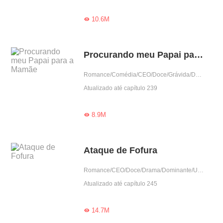
10.6M

Procurando meu Papai para a Mamãe
Romance/Comédia/CEO/Doce/Grávida/Dominante/Arrogante/Urbano/Amor casual/Criança fofa
Atualizado até capítulo 239
8.9M

Ataque de Fofura
Romance/CEO/Doce/Drama/Dominante/Urbano/Amor casual
Atualizado até capítulo 245
14.7M
