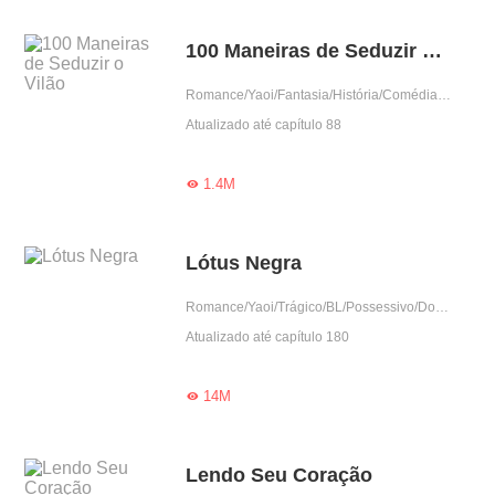
100 Maneiras de Seduzir o Vilão
Romance/Yaoi/Fantasia/História/Comédia/BL/Doce/Reencarnação
Atualizado até capítulo 88
1.4M

Lótus Negra
Romance/Yaoi/Trágico/BL/Possessivo/Dominante
Atualizado até capítulo 180
14M

Lendo Seu Coração