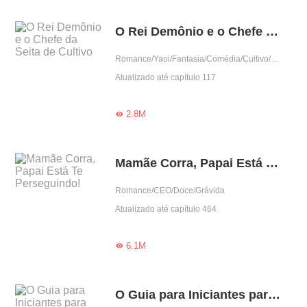
O Rei Demônio e o Chefe da Seita de Cultivo
Romance/Yaoi/Fantasia/Comédia/Cultivo/BL/LGBT
Atualizado até capítulo 117
2.8M

Mamãe Corra, Papai Está Te Perseguindo!
Romance/CEO/Doce/Grávida
Atualizado até capítulo 464
6.1M

O Guia para Iniciantes para Ser Uma Princesa