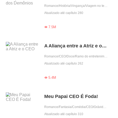
Romance/História/Vingança/Viagem no tempo
Atualizado até capítulo 280
7.5M

A Aliança entre a Atriz e o CEO
Romance/CEO/Doce/Ramo do entretenimento
Atualizado até capítulo 262
5.4M

Meu Papai CEO É Foda!
Romance/Fantasia/Comédia/CEO/Grávida/Contra-Ataque/Gentil/Criança fofa
Atualizado até capítulo 310