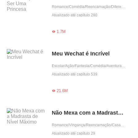
Romance/Comédia/Reencarnação/Diferença de idade/Princesa
Atualizado até capítulo 280
1.7M

Meu Wechat é Incrível
Escolar/Ação/Fantasia/Comédia/Aventura/Cultivo/Supernova/Supernatural/Sistema/Urbano
Atualizado até capítulo 539
21.6M

Não Mexa com a Madrasta de Nível Máximo
Romance/Vingança/Reencarnação/Casamento contratado/Predestinado/Dominante
Atualizado até capítulo 29