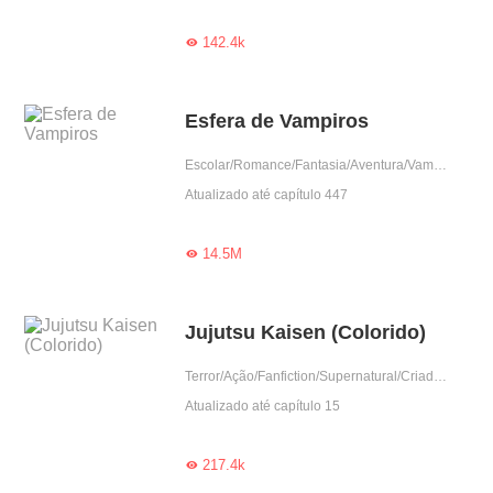
142.4k

Esfera de Vampiros
Escolar/Romance/Fantasia/Aventura/Vampiro/Garota boa
Atualizado até capítulo 447
14.5M

Jujutsu Kaisen (Colorido)
Terror/Ação/Fanfiction/Supernatural/Criadores
Atualizado até capítulo 15
217.4k
