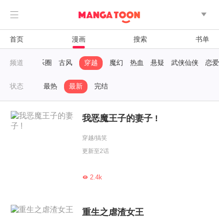


首页
漫画
搜索
书单
虹
频道
校园
娱乐圈
古风
穿越
魔幻
热血
悬疑
武侠仙侠
恋
状态
最热
最新
完结
我恶魔王子的妻子 !
穿越/搞笑
更新至2话
2.4k

重生之虐渣女王