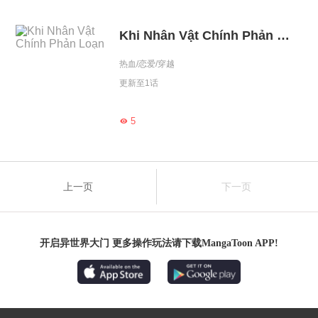
Khi Nhân Vật Chính Phản Loạn
热血/恋爱/穿越
更新至1话
5

上一页
下一页
开启异世界大门 更多操作玩法请下载MangaToon APP!