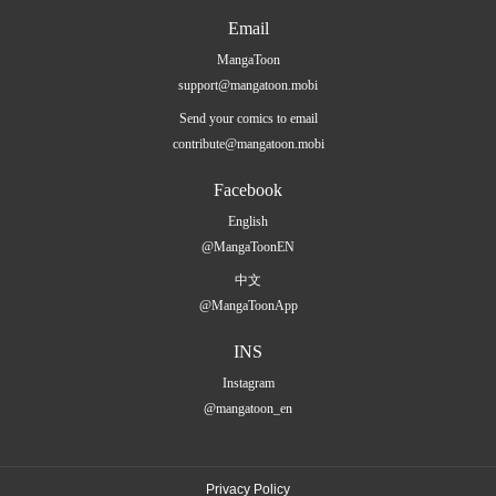
Email
MangaToon
support@mangatoon.mobi
Send your comics to email
contribute@mangatoon.mobi
Facebook
English
@MangaToonEN
中文
@MangaToonApp
INS
Instagram
@mangatoon_en
Privacy Policy