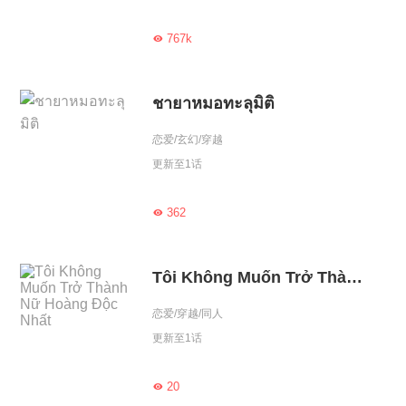
767k

ชายาหมอทะลุมิติ
恋爱/玄幻/穿越
更新至1话
362

Tôi Không Muốn Trở Thành Nữ Hoàng Độc Nhất
恋爱/穿越/同人
更新至1话
20
