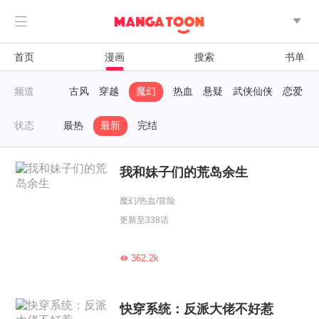


首页
漫画
搜索
书单
校园
频道
娱乐圈
古风
穿越
魔幻
热血
悬疑
武侠仙侠
恋爱
状态
最热
最新
完结
我和妹子们的荒岛余生
魔幻/热血/冒险
更新至338话
362.2k

快穿系统：反派大佬不好惹