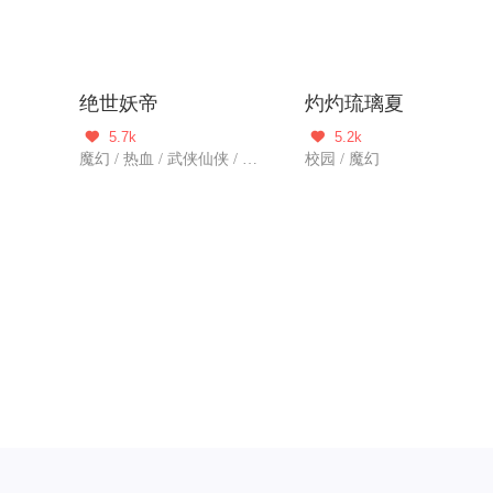
绝世妖帝
灼灼琉璃夏
5.7k
5.2k


魔幻 / 热血 / 武侠仙侠 / 玄幻 / 冒险 / 新作
校园 / 魔幻