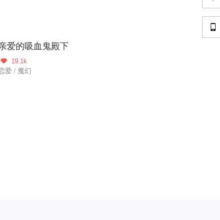

亲爱的吸血鬼殿下
19.1k

恋爱 / 魔幻