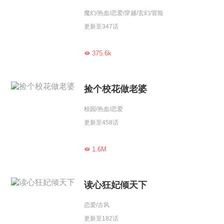
魔幻/热血/恋爱/穿越/玄幻/冒险
更新至347话
375.6k

捡个校花做老婆
校园/热血/恋爱
更新至458话
1.6M

读心狂妃倾天下
恋爱/古风
更新至182话