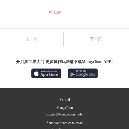
3.1M

上一页
下一页
开启异世界大门 更多操作玩法请下载MangaToon APP!
Email
MangaToon
support@mangatoon.mobi
Send your comics to email