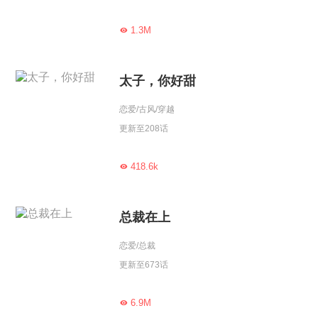
1.3M

太子，你好甜
恋爱/古风/穿越
更新至208话
418.6k

总裁在上
恋爱/总裁
更新至673话
6.9M
