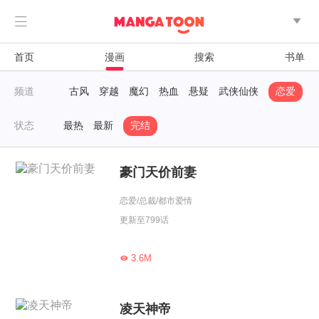


首页
漫画
搜索
书单
校园
频道
娱乐圈
古风
穿越
魔幻
热血
悬疑
武侠仙侠
恋爱
状态
最热
最新
完结
豪门天价前妻
恋爱/总裁/都市爱情
更新至799话
3.6M

凌天神帝