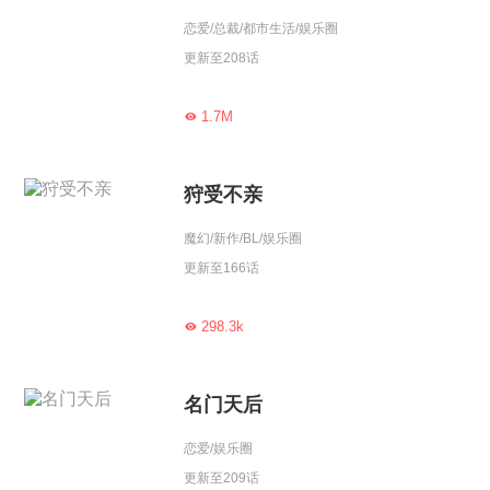
恋爱/总裁/都市生活/娱乐圈
更新至208话
1.7M

狩受不亲
魔幻/新作/BL/娱乐圈
更新至166话
298.3k

名门天后
恋爱/娱乐圈
更新至209话