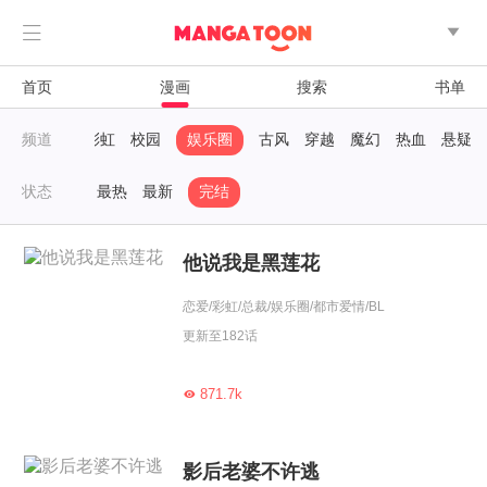


首页
漫画
搜索
书单
完结
频道
免费
彩虹
校园
娱乐圈
古风
穿越
魔幻
热血
悬疑
状态
最热
最新
完结
他说我是黑莲花
恋爱/彩虹/总裁/娱乐圈/都市爱情/BL
更新至182话
871.7k

影后老婆不许逃