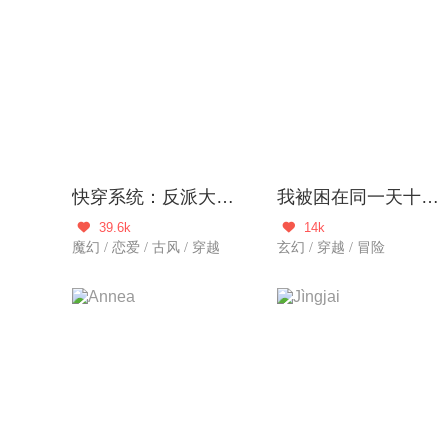
快穿系统：反派大佬不好惹
我被困在同一天十万年
39.6k
14k


魔幻 / 恋爱 / 古风 / 穿越
玄幻 / 穿越 / 冒险