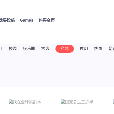
我要投稿
Games
购买金币
虹
校园
娱乐圈
古风
穿越
魔幻
热血
悬