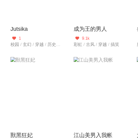
Jutsika
成为王的男人
1
9.1k


校园 / 玄幻 / 穿越 / 历史军事
彩虹 / 古风 / 穿越 / 搞笑
獸黑狂妃
江山美男入我帐