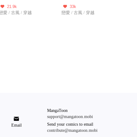
21.9k
33k


戀愛 / 古風 / 穿越
戀愛 / 古風 / 穿越
MangaToon
support@mangatoon.mobi

Send your comics to email
Email
contribute@mangatoon.mobi