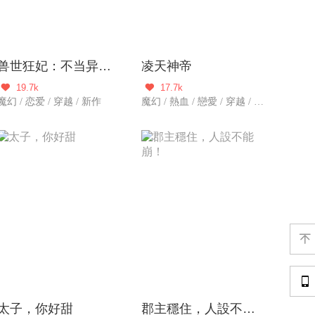
兽世狂妃：不当异界女海王
凌天神帝
19.7k
17.7k


魔幻 / 恋爱 / 穿越 / 新作
魔幻 / 熱血 / 戀愛 / 穿越 / 玄幻 / 冒險


太子，你好甜
郡主穩住，人設不能崩！