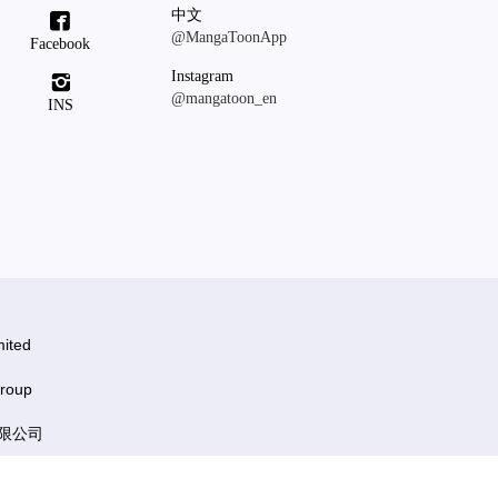
中文

@MangaToonApp
Facebook
Instagram

@mangatoon_en
INS
ited
roup
有限公司