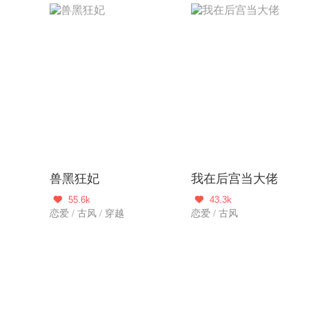
兽黑狂妃
我在后宫当大佬
55.6k
43.3k


恋爱 / 古风 / 穿越
恋爱 / 古风