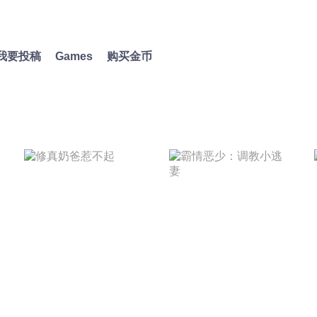
我要投稿
Games
购买金币