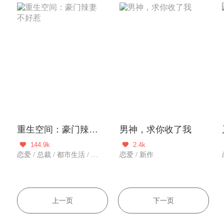
重生空间：豪门辣妻不好惹
男神，求你收了我
144.9k
2.4k


恋爱 / 总裁 / 都市生活 / 新作
恋爱 / 新作
上一页
下一页