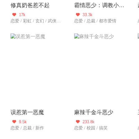
修真奶爸惹不起
霸情恶少：调教小逃妻
17k
33.3k


恋爱 / 彩虹 / 玄幻 / 武侠仙侠
恋爱 / 总裁 / 都市爱情
误惹第一恶魔
麻辣千金斗恶少
9.5k
233.8k


恋爱 / 总裁 / 新作
恋爱 / 校园 / 搞笑