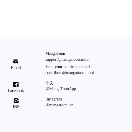
MangaToon
support@mangatoon.mobi

Send your comics to email
Email
contribute@mangatoon.mobi
中文

@MangaToonApp
Facebook
Instagram

@mangatoon_en
INS