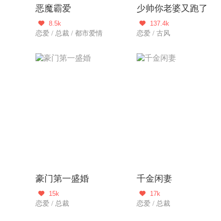
恶魔霸爱
少帅你老婆又跑了
8.5k
137.4k


恋爱 / 总裁 / 都市爱情
恋爱 / 古风
豪门第一盛婚
千金闲妻
15k
17k


恋爱 / 总裁
恋爱 / 总裁