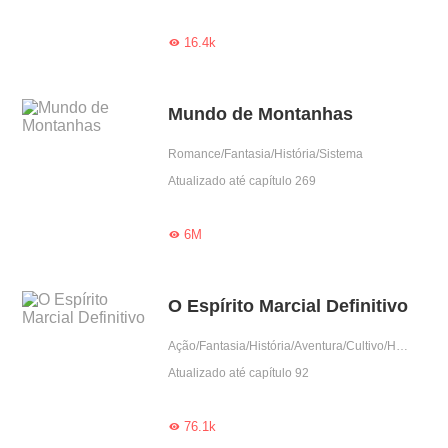
16.4k

Mundo de Montanhas
Romance/Fantasia/História/Sistema
Atualizado até capítulo 269
6M

O Espírito Marcial Definitivo
Ação/Fantasia/História/Aventura/Cultivo/Harém
Atualizado até capítulo 92
76.1k
