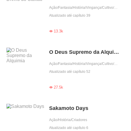
Ação/Fantasia/História/Vingança/Cultivo/Contra-Ataque
Atualizado até capítulo 39
13.3k

O Deus Supremo da Alquimia
Ação/Fantasia/História/Vingança/Cultivo/Contra-Ataque
Atualizado até capítulo 52
27.5k

Sakamoto Days
Ação/História/Criadores
Atualizado até capítulo 6