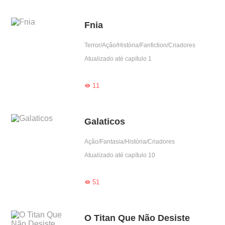
Fnia
Terror/Ação/História/Fanfiction/Criadores
Atualizado até capítulo 1
11

Galaticos
Ação/Fantasia/História/Criadores
Atualizado até capítulo 10
51

O Titan Que Não Desiste