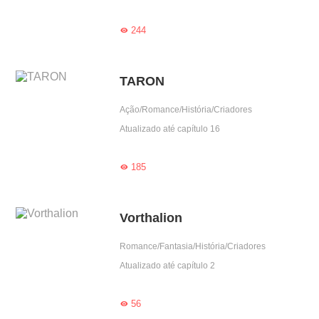
244

TARON
Ação/Romance/História/Criadores
Atualizado até capítulo 16
185

Vorthalion
Romance/Fantasia/História/Criadores
Atualizado até capítulo 2
56
