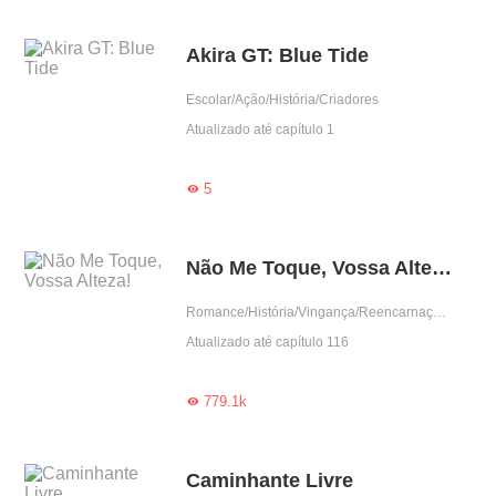
Akira GT: Blue Tide
Escolar/Ação/História/Criadores
Atualizado até capítulo 1
5

Não Me Toque, Vossa Alteza!
Romance/História/Vingança/Reencarnação/Príncipe
Atualizado até capítulo 116
779.1k

Caminhante Livre