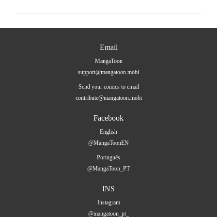
Email
MangaToon
support@mangatoon.mobi
Send your comics to email
contribute@mangatoon.mobi
Facebook
English
@MangaToonEN
Português
@MangaToon_PT
INS
Instagram
@mangatoon_pt_