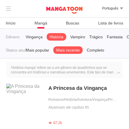

Português

Início
Mangá
Buscas
Lista de livros
ce
Gênero
Escolar
Vingança
História
Vampiro
Trágico
Fantasia
Status atual
Mais popular
Mais recente
Completo
'História manga' refere-se a um gênero de quadrinhos que se
concentra em histórias e narrativas envolventes. Este tipo de manga

geralmente aborda enredos que se desenrolam ao longo do tempo,
com personagens complexos e desenvolvimento de histórias. Pode
abranger uma ampla variedade de temas, desde dramas históricos
A Princesa da Vingança
a contos modernos e ficção científica. O gênero 'história manga' é
conhecido por sua ênfase na narrativa e na construção do mundo
Romance/História/Aventura/Vingança/Princesa
em que a história se desenrola.
Atualizado até capítulo 85
47.2k
