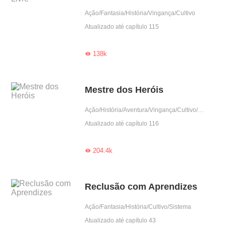
Ação/Fantasia/História/Vingança/Cultivo
Atualizado até capítulo 115
138k

Mestre dos Heróis
Ação/História/Aventura/Vingança/Cultivo/Harém/Reencarnação
Atualizado até capítulo 116
204.4k

Reclusão com Aprendizes
Ação/Fantasia/História/Cultivo/Sistema
Atualizado até capítulo 43