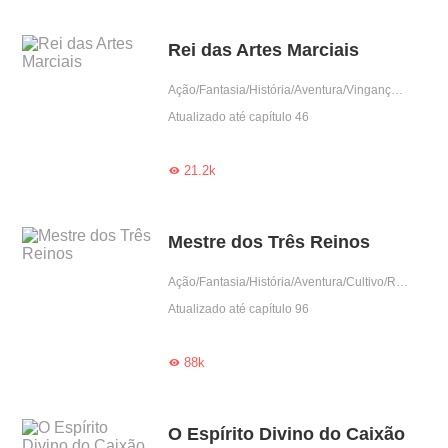
Rei das Artes Marciais
Ação/Fantasia/História/Aventura/Vingança/Cultivo/Reencarnação/Contra-Ataque
Atualizado até capítulo 46
21.2k

Mestre dos Três Reinos
Ação/Fantasia/História/Aventura/Cultivo/Reencarnação/Contra-Ataque
Atualizado até capítulo 96
88k

O Espírito Divino do Caixão