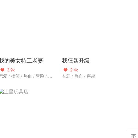
我的美女特工老婆
我狂暴升级
3.9k
2.4k


恋爱 / 搞笑 / 热血 / 冒险 / 都市爱情 / 都市生活
玄幻 / 热血 / 穿越
