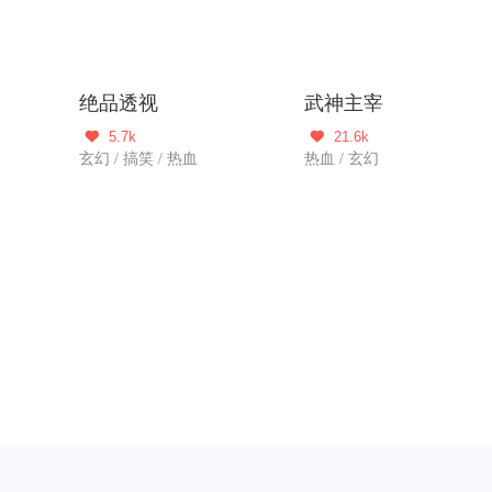
绝品透视
武神主宰
5.7k
21.6k


玄幻 / 搞笑 / 热血
热血 / 玄幻