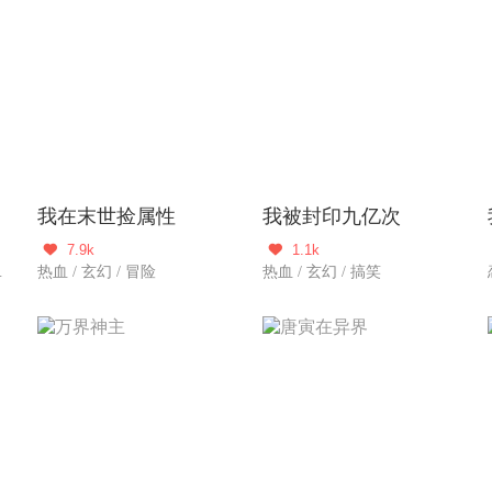
我在末世捡属性
我被封印九亿次
7.9k
1.1k


生活 / 新作
热血 / 玄幻 / 冒险
热血 / 玄幻 / 搞笑