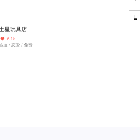

土星玩具店
6.1k

热血 / 恋爱 / 免费