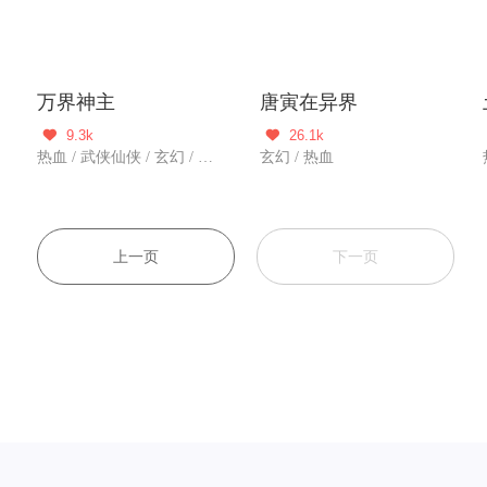
万界神主
唐寅在异界
9.3k
26.1k


热血 / 武侠仙侠 / 玄幻 / 冒险 / 新作
玄幻 / 热血
上一页
下一页