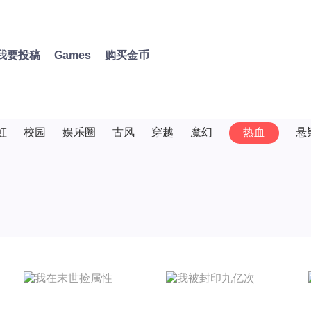
我要投稿
Games
购买金币
虹
校园
娱乐圈
古风
穿越
魔幻
热血
悬